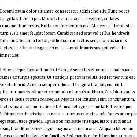
Lorem ipsum dolor sit amet, consectetur adipiscing elit. Nunc porta
fringilla ullamcorper. Morbi felis orci, lacinia a velit et, sodales
condimentum metus. Nulla non fermentum nisl. Maecenas id molestie
turpis, sit amet feugiat lorem. Curabitur sed erat vel tellus hendrerit
tincidunt. Sed arcu tortor, sollicitudin ac lectus sed, rhoncus iaculis
lectus. Ut efficitur feugiat enim a euismod. Mauris suscipit vehicula
imperdiet.
Pellentesque habitant morbi tristique senectus et netus et malesuada
fames ac turpis egestas. Ut tristique pretium tellus, sed fermentum est
vestibulum id. Aenean semper, odio sed fringilla blandit, nisl nulla
placerat mauris, sit amet commodo mi turpis at libero. Curabitur varius
eros et lacus rutrum consequat. Mauris sollicitudin enim condimentum,
luctus justo non, molestie nisl. Aenean et egestas nulla. Pellentesque
habitant morbi tristique senectus et netus et malesuada fames ac turpis
egestas. Fusce gravida, ligula non molestie tristique, justo elit blandit
risus, blandit maximus augue magna accumsan ante. Aliquam bibendum
lacus quis nulla dignissim faucibus. Sed mauris enim, bibendum at purus