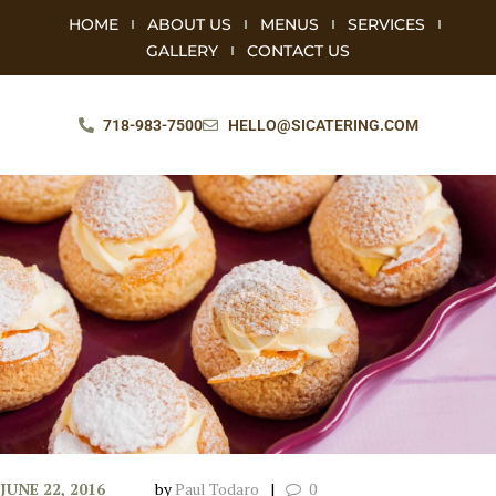
HOME
ABOUT US
MENUS
SERVICES
GALLERY
CONTACT US
718-983-7500
HELLO@SICATERING.COM
JUNE 22, 2016
by
Paul Todaro
0